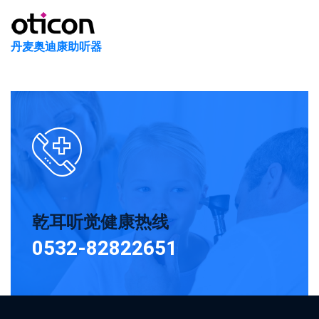
丹麦奥迪康助听器
乾耳听觉健康热线
0532-82822651