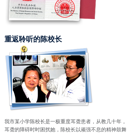
重返聆听的陈校长
我市某小学陈校长是一极重度耳聋患者，从教几十年，
耳聋的障碍时时困扰她，陈校长以顽强不息的精神鼓舞