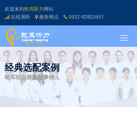
欢迎来到
乾耳听力
网站
在线测听
服务网点
0532-82822651
经典选配案例
乾耳听力师验配事例